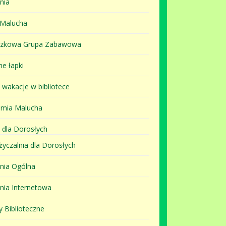
nia
 Malucha
szkowa Grupa Zabawowa
ne łapki
i wakacje w bibliotece
mia Malucha
 dla Dorosłych
yczalnia dla Dorosłych
lnia Ogólna
lnia Internetowa
y Biblioteczne