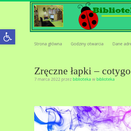
Open toolbar
Strona główna
Godziny otwarcia
Dane adr
Zręczne łapki – cotygo
7 marca 2022 przez
biblioteka
w
biblioteka