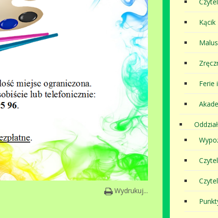
Czytel
Kącik
Malu
Zręcz
Ferie 
Akade
Oddział
Wypoż
Czyte
Czyte
Wydrukuj...
Punkt