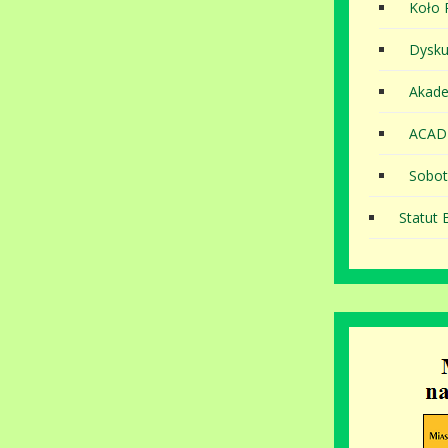
Koło P
Dysku
Akade
ACAD
Sobot
Statut B