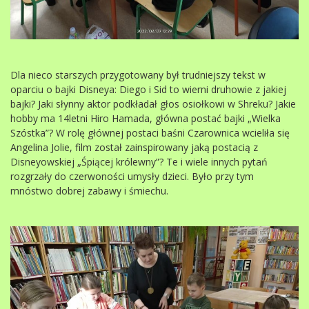
Dla nieco starszych przygotowany był trudniejszy tekst w
oparciu o bajki Disneya: Diego i Sid to wierni druhowie z jakiej
bajki? Jaki słynny aktor podkładał głos osiołkowi w Shreku? Jakie
hobby ma 14letni Hiro Hamada, główna postać bajki „Wielka
Szóstka”? W rolę głównej postaci baśni Czarownica wcieliła się
Angelina Jolie, film został zainspirowany jaką postacią z
Disneyowskiej „Śpiącej królewny”? Te i wiele innych pytań
rozgrzały do czerwoności umysły dzieci. Było przy tym
mnóstwo dobrej zabawy i śmiechu.