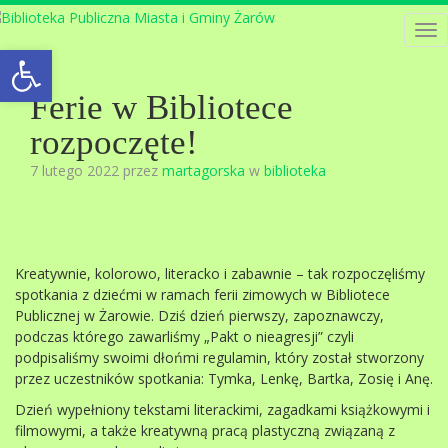
Tog
Open toolbar
nav
Ferie w Bibliotece
rozpoczęte!
7 lutego 2022 przez
martagorska
w
biblioteka
Kreatywnie, kolorowo, literacko i zabawnie – tak rozpoczęliśmy
spotkania z dziećmi w ramach ferii zimowych w Bibliotece
Publicznej w Żarowie. Dziś dzień pierwszy, zapoznawczy,
podczas którego zawarliśmy „Pakt o nieagresji” czyli
podpisaliśmy swoimi dłońmi regulamin, który został stworzony
przez uczestników spotkania: Tymka, Lenkę, Bartka, Zosię i Anę.
Dzień wypełniony tekstami literackimi, zagadkami książkowymi i
filmowymi, a także kreatywną pracą plastyczną związaną z