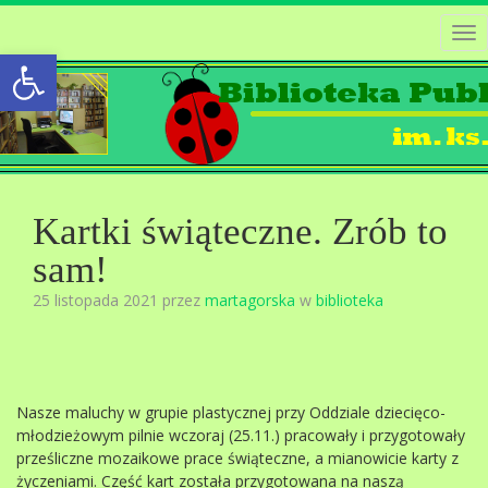
Tog
Open toolbar
nav
Kartki świąteczne. Zrób to
sam!
25 listopada 2021 przez
martagorska
w
biblioteka
Nasze maluchy w grupie plastycznej przy Oddziale dziecięco-
młodzieżowym pilnie wczoraj (25.11.) pracowały i przygotowały
prześliczne mozaikowe prace świąteczne, a mianowicie karty z
życzeniami. Część kart została przygotowana na naszą