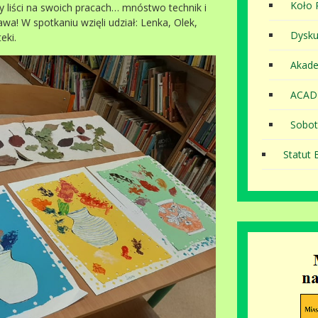
Koło P
y liści na swoich pracach… mnóstwo technik i
wa! W spotkaniu wzięli udział: Lenka, Olek,
Dysku
eki.
Akade
ACAD
Sobot
Statut B