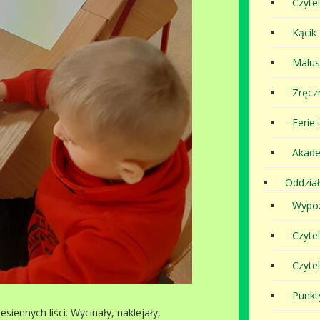
Czytel
Kącik
Malu
Zręcz
Ferie 
Akade
Oddział
Wypoż
Czyte
Czyte
Punkt
iennych liści. Wycinały, naklejały,