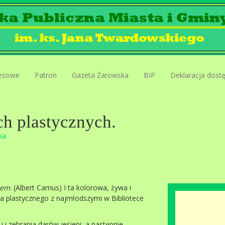
esowe
Patron
Gazeta Żarowska
BIP
Deklaracja dost
ch plastycznych.
ka
atem
. (Albert Camus) I ta kolorowa, żywa i
a plastycznego z najmłodszymi w Bibliotece
 i zebrania darów jesieni, a następnie