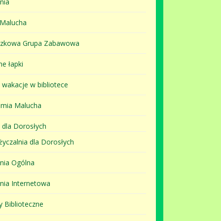
nia
 Malucha
szkowa Grupa Zabawowa
ne łapki
i wakacje w bibliotece
mia Malucha
 dla Dorosłych
yczalnia dla Dorosłych
lnia Ogólna
lnia Internetowa
y Biblioteczne