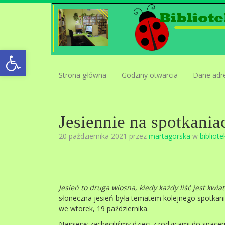
Open toolbar
Strona główna
Godziny otwarcia
Dane adr
Jesiennie na spotkania
20 października 2021 przez
martagorska
w
bibliote
Jesień to druga wiosna, kiedy każdy liść jest kwi
słoneczna jesień była tematem kolejnego spotkani
we wtorek, 19 października.
Najpierw zachęciliśmy dzieci z rodzicami do spaceru