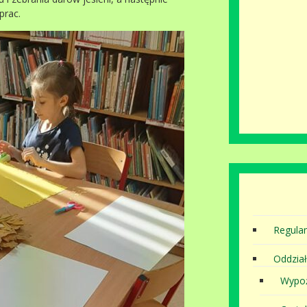
prac.
Regula
Oddział
Wypoż