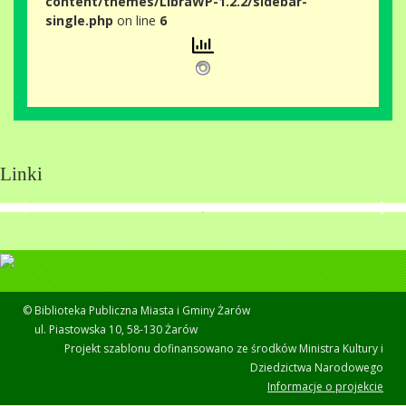
content/themes/LibraWP-1.2.2/sidebar-
single.php
on line
6
Linki
© Biblioteka Publiczna Miasta i Gminy Żarów
ul. Piastowska 10, 58-130 Żarów
Projekt szablonu dofinansowano ze środków Ministra Kultury i
Dziedzictwa Narodowego
Informacje o projekcie