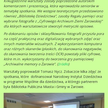
Kilkugodzinne warsztaty zostały poprzedzone autorskim
komentarzem i prezentacją, która wprowadziła seniorów w
tematykę spotkania. We wstępie teoretycznym przedstawiono
również „Bibliotekę Dziedzictwa”, zasoby Regału pamięci oraz
wybrane fotografie z „Cyfrowego Archiwum Ziemi Żarowskiej”
dla których warsztatowicze stworzyli metryczki opisowe.
Po dokonaniu opisów i sklasyfikowaniu fotografii przyszła pora
na część praktyczną oraz digitalizację wybranych zdjęć oraz
innych materiałów wizualnych. Z wykorzystaniem komputera
oraz różnych skanerów (płaskich, do skanowania negatywów,
do skanowania tworzenia treści OCR) powstały pliki cyfrowe,
które m.in. wykorzystamy do tworzenia gry pamięciowej
„Archiwalne memory o Żarowie”. (
źródło
)
Warsztaty poprowadził Tomasz Nycz.
Zobaczcie kilka zdjęć ze
spotkania, które dofinansował
Narodowy Instytut Dziedzictwa
w programie
Wspólnie dla dziedzictwa
, a którego partnerem
była Biblioteka Publiczna Miasta i Gminy w Żarowie.