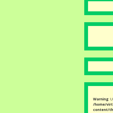
Warning
: 
/home/virt
content/th