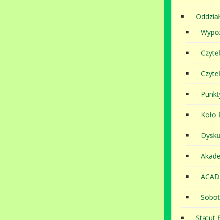
Oddział
Wypoż
Czyte
Czyte
Punkt
Koło P
Dysku
Akade
ACAD
Sobot
Statut B