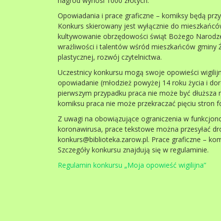
nagród wynosi 1000 złotych.
Opowiadania i prace graficzne – komiksy będą prz
Konkurs skierowany jest wyłącznie do mieszkańcó
kultywowanie obrzędowości świąt Bożego Narodzen
wrażliwości i talentów wśród mieszkańców gminy Ża
plastycznej, rozwój czytelnictwa.
Uczestnicy konkursu mogą swoje opowieści wigili
opowiadanie (młodzież powyżej 14 roku życia i doro
pierwszym przypadku praca nie może być dłuższa n
komiksu praca nie może przekraczać pięciu stron 
Z uwagi na obowiązujące ograniczenia w funkcjon
koronawirusa, prace tekstowe można przesyłać dr
konkurs@biblioteka.zarow.pl. Prace graficzne – ko
Szczegóły konkursu znajdują się w regulaminie.
Regulamin konkursu „Moja opowieść wigilijna”