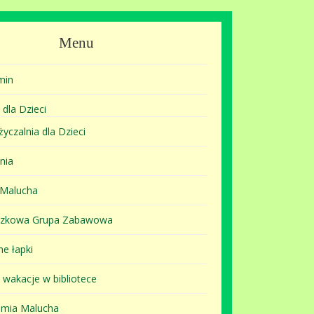
Menu
min
 dla Dzieci
yczalnia dla Dzieci
nia
 Malucha
szkowa Grupa Zabawowa
ne łapki
i wakacje w bibliotece
mia Malucha