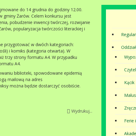
yjmowane do 14 grudnia do godziny 12.00.
w gminy Żarów. Celem konkursu jest
ia, pobudzenie inwencji twórczej, rozwijanie
rów, popularyzacja twórczości literackiej i
Regula
jne przygotować w dwóch kategoriach:
Oddział
śli) i komiks (kategoria otwarta). W
Wypoż
iż trzy strony formatu A4. W przypadku
formatu A4.
Czytel
owaniu biblioteki, spowodowane epidemią
ogą mailową na adres
Kącik
miksy można będzie dostarczyć osobiście.
Malu
Zręcz
Wydrukuj...
Ferie 
Akade