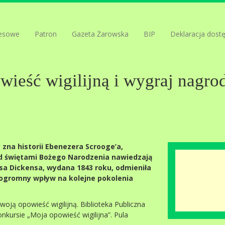
esowe
Patron
Gazeta Żarowska
BIP
Deklaracja dost
wieść wigilijną i wygraj nagro
e zna historii Ebenezera Scrooge’a,
d świętami Bożego Narodzenia nawiedzają
esa Dickensa, wydana 1843 roku, odmieniła
a ogromny wpływ na kolejne pokolenia
oją opowieść wigilijną. Biblioteka Publiczna
nkursie „Moja opowieść wigilijna”. Pula