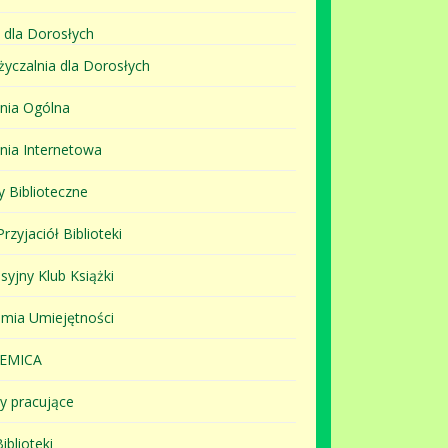
 dla Dorosłych
yczalnia dla Dorosłych
lnia Ogólna
lnia Internetowa
y Biblioteczne
rzyjaciół Biblioteki
syjny Klub Książki
mia Umiejętności
EMICA
y pracujące
iblioteki