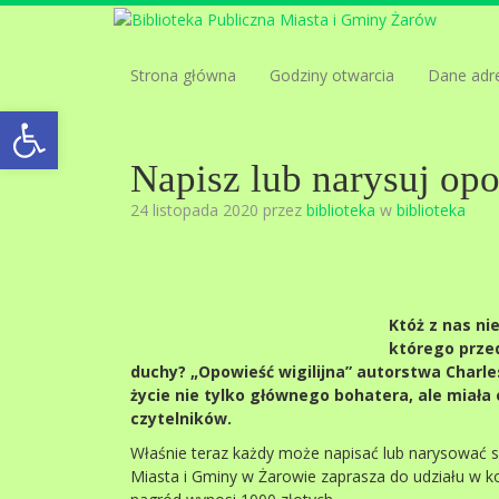
Strona główna
Godziny otwarcia
Dane adr
Open toolbar
Napisz lub narysuj opo
24 listopada 2020 przez
biblioteka
w
biblioteka
Któż z nas ni
którego prze
duchy? „Opowieść wigilijna” autorstwa Charl
życie nie tylko głównego bohatera, ale miał
czytelników.
Właśnie teraz każdy może napisać lub narysować sw
Miasta i Gminy w Żarowie zaprasza do udziału w ko