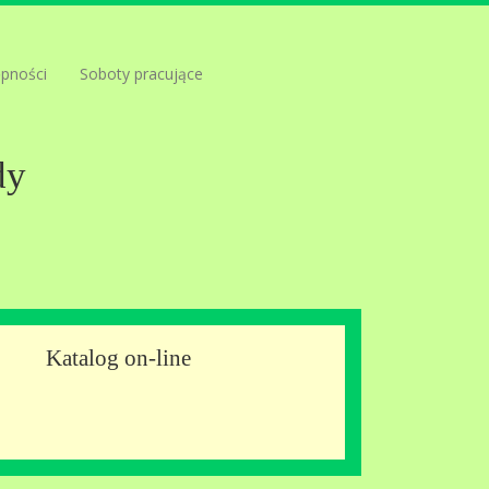
ępności
Soboty pracujące
dy
Katalog on-line