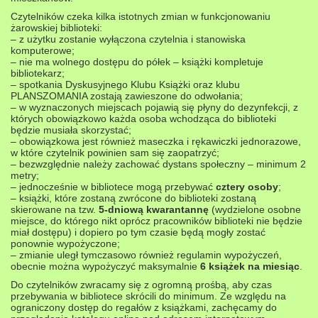
Czytelników czeka kilka istotnych zmian w funkcjonowaniu
żarowskiej biblioteki:
– z użytku zostanie wyłączona czytelnia i stanowiska
komputerowe;
– nie ma wolnego dostępu do półek – książki kompletuje
bibliotekarz;
– spotkania Dyskusyjnego Klubu Książki oraz klubu
PLANSZOMANIA zostają zawieszone do odwołania;
– w wyznaczonych miejscach pojawią się płyny do dezynfekcji, z
których obowiązkowo każda osoba wchodząca do biblioteki
będzie musiała skorzystać;
– obowiązkowa jest również maseczka i rękawiczki jednorazowe,
w które czytelnik powinien sam się zaopatrzyć;
– bezwzględnie należy zachować dystans społeczny – minimum 2
metry;
– jednocześnie w bibliotece mogą przebywać
cztery osoby
;
– książki, które zostaną zwrócone do biblioteki zostaną
skierowane na tzw.
5-dniową kwarantannę
(wydzielone osobne
miejsce, do którego nikt oprócz pracowników biblioteki nie będzie
miał dostępu) i dopiero po tym czasie będą mogły zostać
ponownie wypożyczone;
– zmianie uległ tymczasowo również regulamin wypożyczeń,
obecnie można wypożyczyć maksymalnie
6 książek na miesiąc
.
Do czytelników zwracamy się z ogromną prośbą, aby czas
przebywania w bibliotece skrócili do minimum. Ze względu na
ograniczony dostęp do regałów z książkami, zachęcamy do