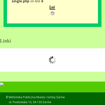
single.php
on line
6
Linki
© Biblioteka Publiczna Miasta i Gminy Żarów
ul. Piastowska 10, 58-130 Żarów