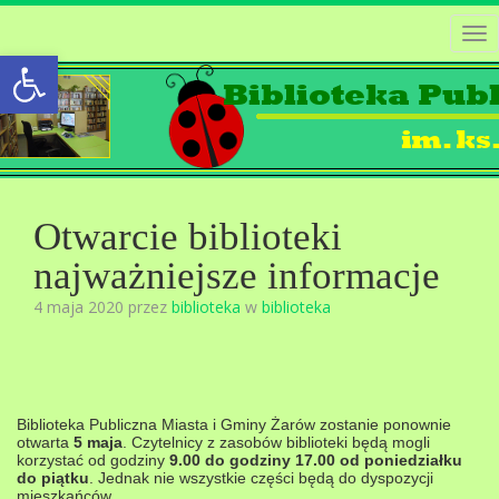
Tog
Open toolbar
nav
Otwarcie biblioteki
najważniejsze informacje
4 maja 2020 przez
biblioteka
w
biblioteka
Biblioteka Publiczna Miasta i Gminy Żarów zostanie ponownie
otwarta
5 maja
. Czytelnicy z zasobów biblioteki będą mogli
korzystać od godziny
9.00 do godziny 17.00 od poniedziałku
do piątku
. Jednak nie wszystkie części będą do dyspozycji
mieszkańców.