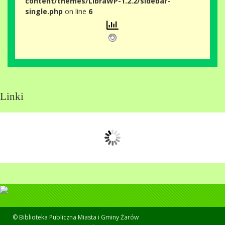
content/themes/LibraWP-1.2.2/sidebar-
single.php
on line
6
Linki
© Biblioteka Publiczna Miasta i Gminy Żarów