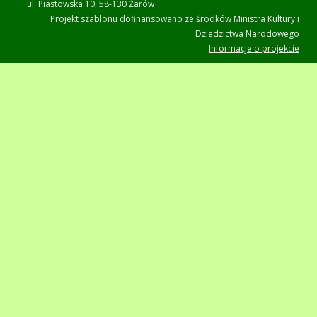
ul. Piastowska 10, 58-130 Żarów
Projekt szablonu dofinansowano ze środków Ministra Kultury i
Dziedzictwa Narodowego
Informacje o projekcie