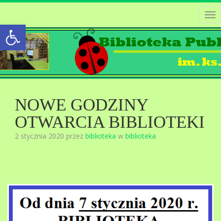
Tog
Open toolbar
nav
NOWE GODZINY
OTWARCIA BIBLIOTEKI
2 stycznia 2020 przez
biblioteka
w
biblioteka