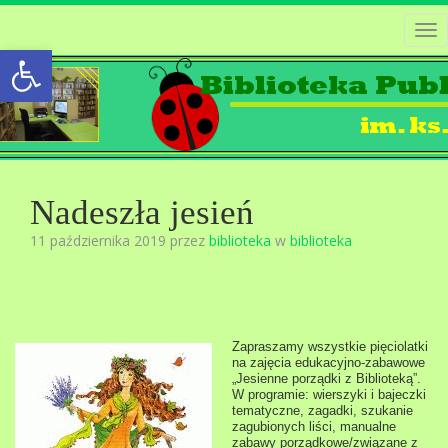
Tog
Open toolbar
nav
Nadeszła jesień
11 października 2019 przez
biblioteka
w
biblioteka
Zapraszamy wszystkie pięciolatki
na zajęcia edukacyjno-zabawowe
„Jesienne porządki z Biblioteką”.
W programie: wierszyki i bajeczki
tematyczne, zagadki, szukanie
zagubionych liści, manualne
zabawy porządkowe/związane z