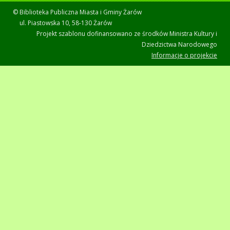
© Biblioteka Publiczna Miasta i Gminy Żarów
ul. Piastowska 10, 58-130 Żarów
Projekt szablonu dofinansowano ze środków Ministra Kultury i
Dziedzictwa Narodowego
Informacje o projekcie