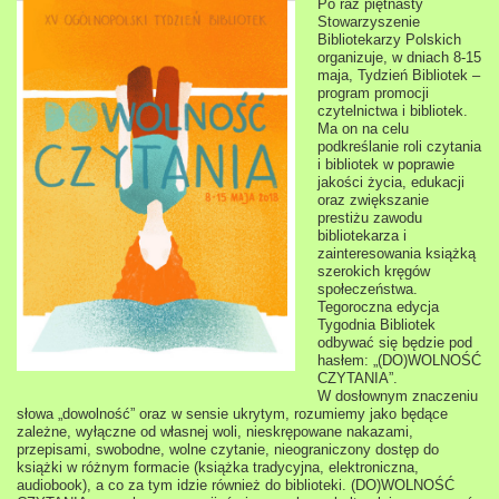
Po raz piętnasty
Stowarzyszenie
Bibliotekarzy Polskich
organizuje, w dniach 8-15
maja, Tydzień Bibliotek –
program promocji
czytelnictwa i bibliotek.
Ma on na celu
podkreślanie roli czytania
i bibliotek w poprawie
jakości życia, edukacji
oraz zwiększanie
prestiżu zawodu
bibliotekarza i
zainteresowania książką
szerokich kręgów
społeczeństwa.
Tegoroczna edycja
Tygodnia Bibliotek
odbywać się będzie pod
hasłem: „(DO)WOLNOŚĆ
CZYTANIA”.
W dosłownym znaczeniu
słowa „dowolność” oraz w sensie ukrytym, rozumiemy jako będące
zależne, wyłączne od własnej woli, nieskrępowane nakazami,
przepisami, swobodne, wolne czytanie, nieograniczony dostęp do
książki w różnym formacie (książka tradycyjna, elektroniczna,
audiobook), a co za tym idzie również do biblioteki. (DO)WOLNOŚĆ