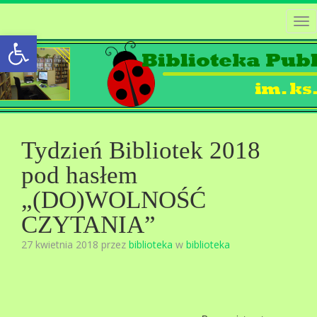
Tog
Open toolbar
nav
Tydzień Bibliotek 2018
pod hasłem
„(DO)WOLNOŚĆ
CZYTANIA”
27 kwietnia 2018 przez
biblioteka
w
biblioteka