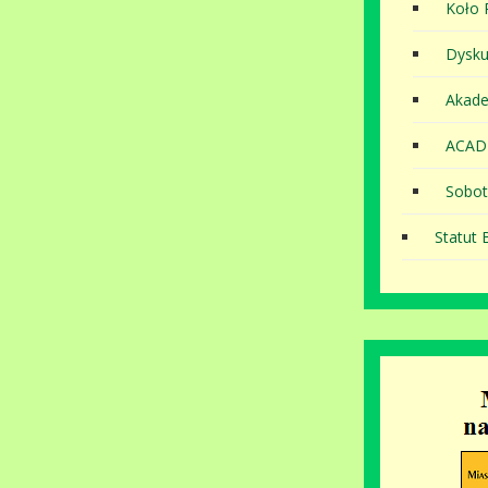
Koło P
Dysku
Akade
ACAD
Sobot
Statut B