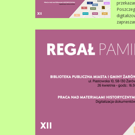
przekaza
Poszczeg
digitali
zaprasza