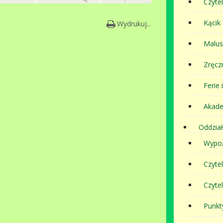
Czytel
Kącik
Wydrukuj...
Malu
Zręcz
Ferie 
Akade
Oddział
Wypoż
Czyte
Czyte
Punkt