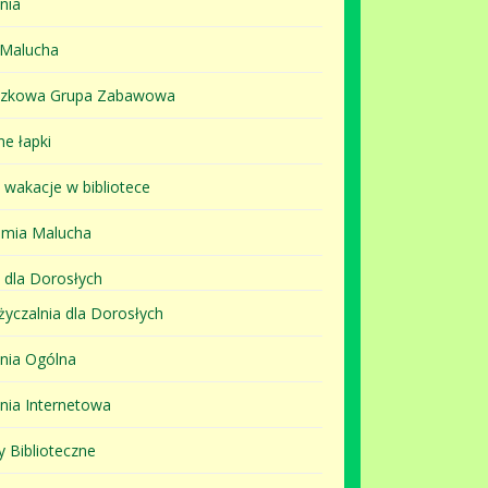
nia
 Malucha
szkowa Grupa Zabawowa
ne łapki
i wakacje w bibliotece
mia Malucha
 dla Dorosłych
yczalnia dla Dorosłych
lnia Ogólna
lnia Internetowa
y Biblioteczne