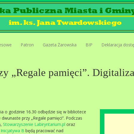
esowe
Patron
Gazeta Żarowska
BIP
Deklaracja dost
zy „Regale pamięci”. Digitali
ia o godzinie 16.30 odbędzie się w bibliotece
e dwunaste przy „Regale pamięci”. Podczas
a,
Stowarzyszenie Labiryntarium.pl
oraz
Inicjatywa B
będą pracować nad