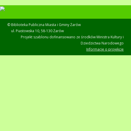
© Biblioteka Publiczna Miasta i Gminy Żarów
ul. Piastowska 10, 58-130 Żarów
Projekt szablonu dofinansowano ze środków Ministra Kultury i
Dziedzictwa Narodowego
Informacje o projekcie