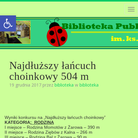
Tog
Open toolbar
nav
Najdłuższy łańcuch
choinkowy 504 m
19 grudnia 2017 przez
biblioteka
w
biblioteka
Wyniki konkursu na „Najdłuższy łańcuch choinkowy”
KATEGORIA
: RODZINA
I miejsce – Rodzina Momotów z Żarowa – 390 m
II miejsce – Rodzina Ziębów z Kalna – 266 m
III miejsce – Rodzina Bal z Żarowa – 90 m