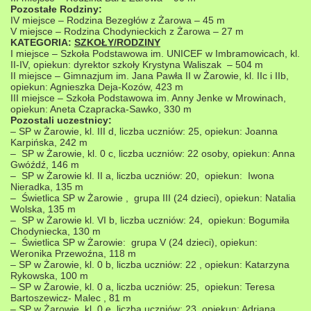
Pozostałe Rodziny:
IV miejsce – Rodzina Bezegłów z Żarowa – 45 m
V miejsce – Rodzina Chodynieckich z Żarowa – 27 m
KATEGORIA:
SZKOŁY/RODZINY
I miejsce – Szkoła Podstawowa im. UNICEF w Imbramowicach, kl.
II-IV, opiekun: dyrektor szkoły Krystyna Waliszak – 504 m
II miejsce – Gimnazjum im. Jana Pawła II w Żarowie, kl. IIc i IIb,
opiekun: Agnieszka Deja-Kozów, 423 m
III miejsce – Szkoła Podstawowa im. Anny Jenke w Mrowinach,
opiekun: Aneta Czapracka-Sawko, 330 m
Pozostali uczestnicy:
– SP w Żarowie, kl. III d, liczba uczniów: 25, opiekun: Joanna
Karpińska, 242 m
– SP w Żarowie, kl. 0 c, liczba uczniów: 22 osoby, opiekun: Anna
Gwóźdź, 146 m
– SP w Żarowie kl. II a, liczba uczniów: 20, opiekun: Iwona
Nieradka, 135 m
– Świetlica SP w Żarowie , grupa III (24 dzieci), opiekun: Natalia
Wolska, 135 m
– SP w Żarowie kl. VI b, liczba uczniów: 24, opiekun: Bogumiła
Chodyniecka, 130 m
– Świetlica SP w Żarowie: grupa V (24 dzieci), opiekun:
Weronika Przewoźna, 118 m
– SP w Żarowie, kl. 0 b, liczba uczniów: 22 , opiekun: Katarzyna
Rykowska, 100 m
– SP w Żarowie, kl. 0 a, liczba uczniów: 25, opiekun: Teresa
Bartoszewicz- Malec , 81 m
– SP w Żarowie, kl. 0 e, liczba uczniów: 23, opiekun: Adriana