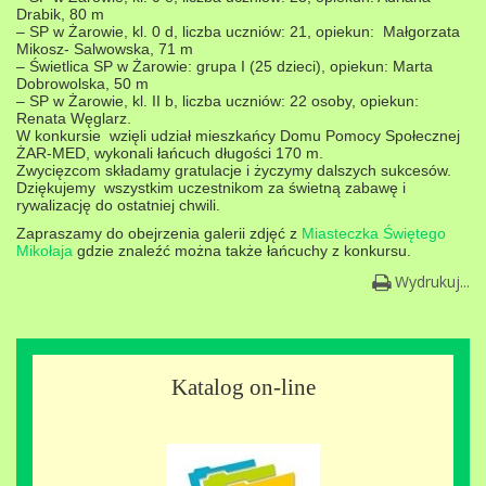
Drabik, 80 m
– SP w Żarowie, kl. 0 d, liczba uczniów: 21, opiekun: Małgorzata
Mikosz- Salwowska, 71 m
– Świetlica SP w Żarowie: grupa I (25 dzieci), opiekun: Marta
Dobrowolska, 50 m
– SP w Żarowie, kl. II b, liczba uczniów: 22 osoby, opiekun:
Renata Węglarz.
W konkursie wzięli udział mieszkańcy Domu Pomocy Społecznej
ŻAR-MED, wykonali łańcuch długości 170 m.
Zwycięzcom składamy gratulacje i życzymy dalszych sukcesów.
Dziękujemy wszystkim uczestnikom za świetną zabawę i
rywalizację do ostatniej chwili.
Zapraszamy do obejrzenia galerii zdjęć z
Miasteczka Świętego
Mikołaja
gdzie znaleźć można także łańcuchy z konkursu.
Wydrukuj...
Katalog on-line