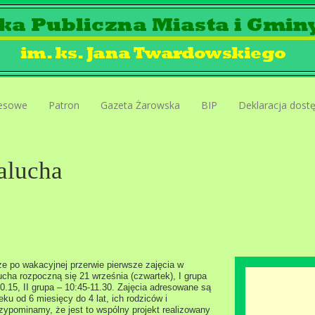
esowe
Patron
Gazeta Żarowska
BIP
Deklaracja dost
alucha
że po wakacyjnej przerwie pierwsze zajęcia w
cha rozpoczną się 21 września (czwartek), I grupa
0.15, II grupa – 10:45-11.30. Zajęcia adresowane są
eku od 6 miesięcy do 4 lat, ich rodziców i
zypominamy, że jest to wspólny projekt realizowany