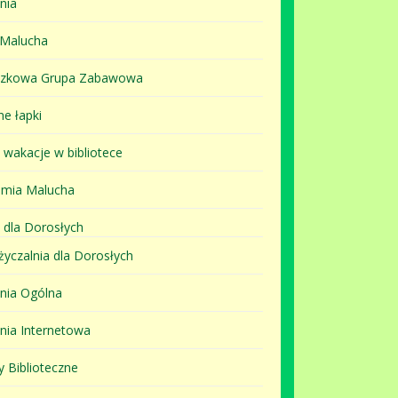
nia
 Malucha
szkowa Grupa Zabawowa
ne łapki
i wakacje w bibliotece
mia Malucha
 dla Dorosłych
yczalnia dla Dorosłych
lnia Ogólna
lnia Internetowa
y Biblioteczne