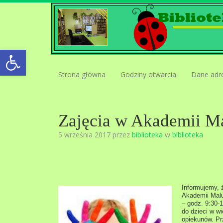
Open toolbar
Strona główna
Godziny otwarcia
Dane adr
Zajęcia w Akademii M
5 września 2017 przez
biblioteka
w
biblioteka
Informujemy, 
Akademii Malu
– godz. 9:30-1
do dzieci w wi
opiekunów. Pr