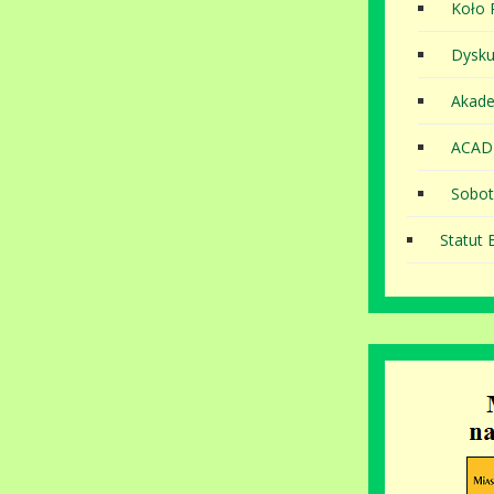
Koło P
Dysku
Akade
ACAD
Sobot
Statut B