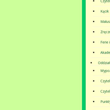
Czytel
Kącik
Malu
Zręcz
Ferie 
Akade
Oddział
Wypoż
Czyte
Czyte
Punkt