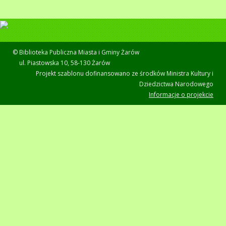
© Biblioteka Publiczna Miasta i Gminy Żarów
ul. Piastowska 10, 58-130 Żarów
Projekt szablonu dofinansowano ze środków Ministra Kultury i
Dziedzictwa Narodowego
Informacje o projekcie