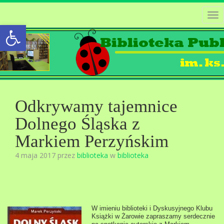
Tog
Open toolbar
nav
Odkrywamy tajemnice
Dolnego Śląska z
Markiem Perzyńskim
4 maja 2017 przez
biblioteka
w
biblioteka
W imieniu biblioteki i Dyskusyjnego Klubu
Książki w Żarowie zapraszamy serdecznie