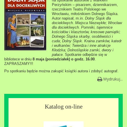
na spotkanie autorskie z Markiem
Perzyńskim – pisarzem, dziennikarzem,
rzecznikiem Teatru Polskiego we
Wrocławiu, miłośnikiem Dolnego Śląska.
Autor napisał, m.in.
Dolny Śląsk dla
dociekliwych. Miejsca Niezwykłe; Wrocław
dla dociekliwych. Pomniki, tajemnice
kościołów i klasztorów, kresowe pamiątki;
Dolnego Śląska skarby, osobliwości i
cuda
;
Dolny Śląsk. Kraina zamków, katedr
i wulkanów; Twierdza i inne atrakcje
Kłodzka; Dolnośląskie zamki, dwory i
pałace.
Spotkanie odbędzie się w
bibliotece w dniu
8 maja (poniedziałek) o godz. 16.00
.
ZAPRASZAMY!!!
Po spotkaniu będzie można zakupić książki autora i zdobyć autograf.
Wydrukuj...
Katalog on-line