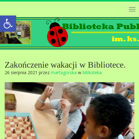
Tog
Open toolbar
nav
Zakończenie wakacji w Bibliotece.
26 sierpnia 2021 przez
martagorska
w
biblioteka