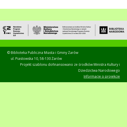
© Biblioteka Publiczna Miasta i Gminy Żarów
ul. Piastowska 10, 58-130 Żarów
Projekt szablonu dofinansowano ze środków Ministra Kultury i
Dziedzictwa Narodowego
Informacje o projekcie