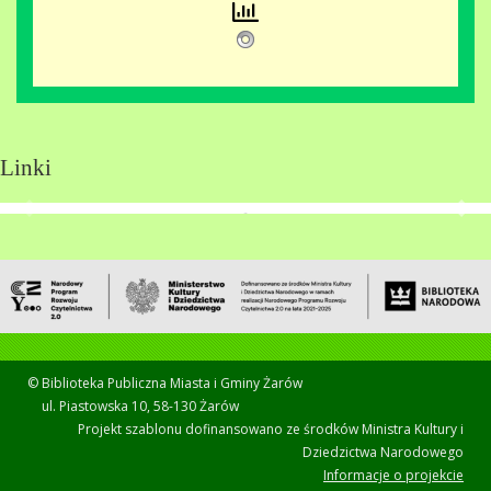
Linki
© Biblioteka Publiczna Miasta i Gminy Żarów
ul. Piastowska 10, 58-130 Żarów
Projekt szablonu dofinansowano ze środków Ministra Kultury i
Dziedzictwa Narodowego
Informacje o projekcie