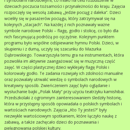
i symbolami narodowymi, co miało na celu rozbudzenie w
dzieciach poczucia tożsamości i przynależności do kraju. Zajęcia
rozpoczęły się wesołą zabawą „Jedzie pociąg z daleka”. Dzieci
wcieliły się w pasażerów pociągu, który zatrzymywał się na
kolejnych „stacjach”. Na każdej z nich poznawały ważne
symbole narodowe Polski – flagę, godło i stolicę, co było dla
nich fascynującą podróżą po ojczyźnie. Kolejnym punktem
programu było wspólne odśpiewanie hymnu Polski. Dzieci, w
skupieniu i z dumą, uczyły się szacunku do Mazurka
Dąbrowskiego. Towarzyszyła temu gra na instrumentach, która
pozwoliła im aktywnie zaangażować się w muzyczną część
zajęć. W części plastycznej dzieci wyklejały flagę Polski i
kolorowały godło. Te zadania rozwijały ich zdolności manualne
oraz pozwalały utrwalić wiedzę o symbolach narodowych w
kreatywny sposób. Zwieńczeniem zajęć było oglądanie i
wysłuchanie bajki „Polak Mały” przy użyciu teatrzyku kamishibai.
Przedszkolaki z ogromnym zainteresowaniem śledziły historię,
która w przystępny sposób opowiadała o polskich symbolach i
wartościach narodowych. Zajęcia „Kto Ty jesteś?” były
niezwykle wartościowym spotkaniem, które łączyło naukę z
zabawą, a także zachęcało dzieci do poznawania i
pielęgnowania polskiej kultury.