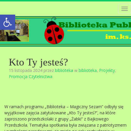
Tog
Open toolbar
nav
Kto Ty jesteś?
15 listopada 2024 przez
biblioteka
w
biblioteka
,
Projekty
,
Promocja Czytelnictwa
W ramach programu „Biblioteka – Magiczny Sezam” odbyły się
wyjątkowe zajęcia zatytułowane „Kto Ty jesteś?”, na które
zaproszono przedszkolaki z grupy „Żabki” z Bajkowego
Przedszkola. Tematyka spotkania była związana z patriotyzmem