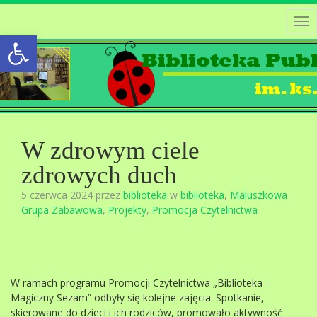
Tog
Open toolbar
nav
W zdrowym ciele
zdrowych duch
5 czerwca 2024 przez
biblioteka
w
biblioteka
,
Maluszkowa
Grupa Zabawowa
,
Projekty
,
Promocja Czytelnictwa
W ramach programu Promocji Czytelnictwa „Biblioteka –
Magiczny Sezam” odbyły się kolejne zajęcia. Spotkanie,
skierowane do dzieci i ich rodziców, promowało aktywność