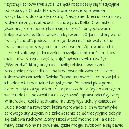
fizyczną i zdrowy tryb życia. Zajęcia rozpoczęły się tradycyjnie
od zabawy z Chustą Klanzy, która zawsze wprowadza
wszystkich w doskonały nastrój. Następnie dzieci uczestniczyły
w dynamicznych zabawach ruchowych: „Kółko Graniaste” i
„Balonik”, które pomogły im się rozgrzać i przygotować na
kolejne atrakcje. Dużą atrakcją był wiersz „O Janie, który wciąż
ćwiczyć chciał”, podczas którego dzieci naśladowały różne
ćwiczenia i sporty wymienione w utworze. Wprowadziło to
element zabawy, jednocześnie rozwijając zdolności ruchowe
maluchów. Kolejną częścią zajęć był wierszyk masażyk
„Wycieczka”, który przyniósł chwilę relaksu i wyciszenia.
Następnie przyszedł czas na kreatywną aktywność – dzieci
kolorowały obrazek z Świnką Peppą na rowerze, co rozwijało
ich zdolności manualne i artystyczne. Po części plastycznej
dzieci miały okazję pokonać tor przeszkód, który dostarczył im
wiele radości i pozwolił na dalszy rozwój sprawności fizycznej.
W literackiej części spotkania maluchy wysłuchały książeczki
„Kicia Kocia na rowerze”, która wprowadziła ich w tematy-kę
zdrowego stylu życia. Na zakończenie zajęć tradycyjnie odbyła
się zabawa ruchowa „Stary Niedźwiedź mocno śpi”, a dzieci
miały czas wolny na dywanie, gdzie mogły swobodnie się bawić