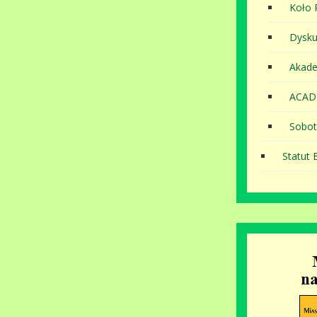
Koło P
Dysku
Akade
ACAD
Sobot
Statut B