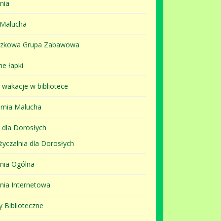
nia
 Malucha
szkowa Grupa Zabawowa
ne łapki
i wakacje w bibliotece
mia Malucha
 dla Dorosłych
yczalnia dla Dorosłych
lnia Ogólna
lnia Internetowa
y Biblioteczne