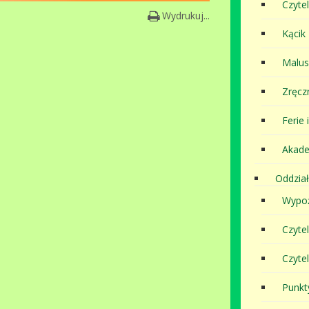
Czytel
Wydrukuj...
Kącik
Malu
Zręcz
Ferie 
Akade
Oddział
Wypoż
Czyte
Czyte
Punkt