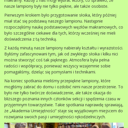
makramy. Każdy z nas mógł wybrać wzory, co sprawiło, że
nasze lampiony były nie tylko piękne, ale także osobiste.
Pierwszym krokiem było przygotowanie słoika, który później
miał stać się podstawą naszego lampionu. Następnie
rozpoczęliśmy naukę podstawowych węzłów makramowych, co
było szczególnie ciekawe dla tych, którzy wcześniej nie mieli
doświadczenia z tą techniką.
Z każdą minutą nasze lampiony nabierały kształtu i wyrazistości.
Byliśmy zafascynowani tym, jak od zwykłego słoika i kilku nici
można stworzyć coś tak pięknego. Atmosfera była pełna
radości i współpracy, ponieważ wszyscy wzajemnie sobie
pomagaliśmy, dzieląc się pomysłami i technikami.
Na koniec spotkania mieliśmy przepiękne lampiony, które
mogliśmy zabrać do domu i ozdobić nimi nasze przestrzenie. To
było nie tylko twórcze doświadczenie, ale także okazja do
bliższego poznania innych członków sekcji i spędzenia czasu w
przyjemnym towarzystwie. Takie spotkania naprawdę sprawiają,
że „Akademia Umiejętności” staje się wyjątkowym miejscem do
rozwijania swoich pasji i umiejętności rękodzielniczych.