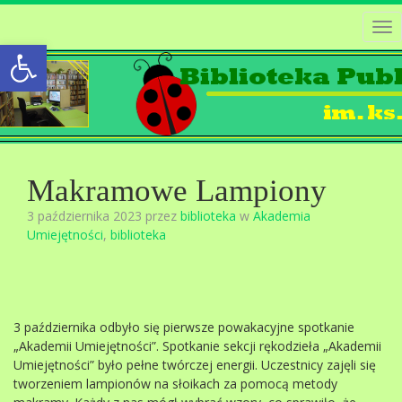
Tog
Open toolbar
nav
Makramowe Lampiony
3 października 2023 przez
biblioteka
w
Akademia
Umiejętności
,
biblioteka
3 października odbyło się pierwsze powakacyjne spotkanie
„Akademii Umiejętności”. Spotkanie sekcji rękodzieła „Akademii
Umiejętności” było pełne twórczej energii. Uczestnicy zajęli się
tworzeniem lampionów na słoikach za pomocą metody