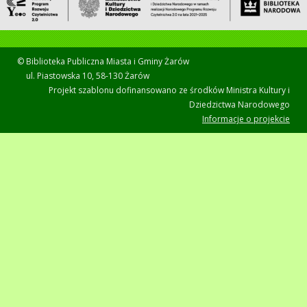
© Biblioteka Publiczna Miasta i Gminy Żarów
ul. Piastowska 10, 58-130 Żarów
Projekt szablonu dofinansowano ze środków Ministra Kultury i
Dziedzictwa Narodowego
Informacje o projekcie