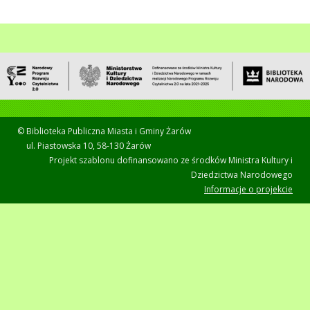
© Biblioteka Publiczna Miasta i Gminy Żarów
ul. Piastowska 10, 58-130 Żarów
Projekt szablonu dofinansowano ze środków Ministra Kultury i
Dziedzictwa Narodowego
Informacje o projekcie