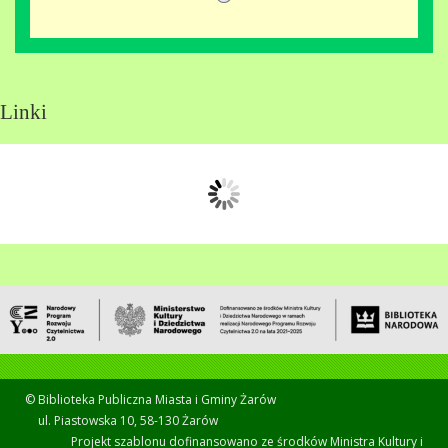
Linki
© Biblioteka Publiczna Miasta i Gminy Żarów
ul. Piastowska 10, 58-130 Żarów
Projekt szablonu dofinansowano ze środków Ministra Kultury i