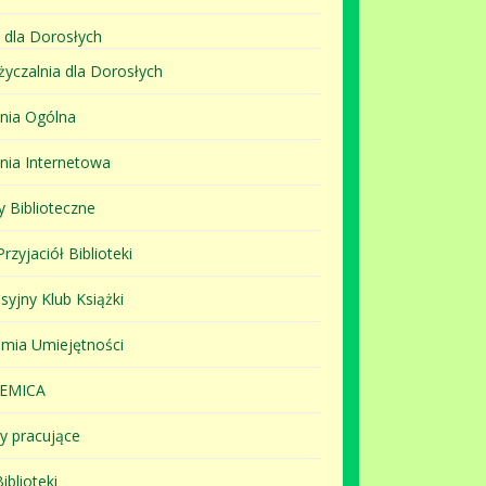
 dla Dorosłych
yczalnia dla Dorosłych
lnia Ogólna
lnia Internetowa
y Biblioteczne
rzyjaciół Biblioteki
syjny Klub Książki
mia Umiejętności
EMICA
y pracujące
iblioteki