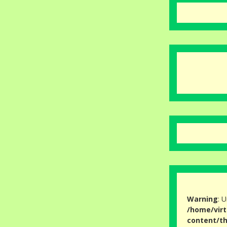
Warning
: 
/home/virt
content/th