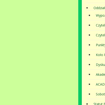
Oddział
Wypoż
Czyte
Czyte
Punkt
Koło P
Dysku
Akade
ACAD
Sobot
Statut B