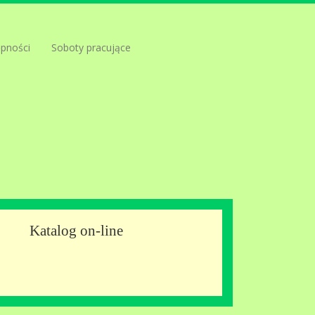
ępności
Soboty pracujące
Katalog on-line