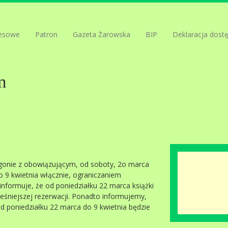
esowe
Patron
Gazeta Żarowska
BIP
Deklaracja dost
n
gonie z obowiązującym, od soboty, 2o marca
o 9 kwietnia włącznie, ograniczaniem
e informuje, że od poniedziałku 22 marca książki
eśniejszej rezerwacji. Ponadto informujemy,
od poniedziałku 22 marca do 9 kwietnia będzie