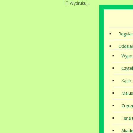
Wydrukuj...
Regula
Oddział
Wypoż
Czytel
Kącik
Malu
Zręcz
Ferie 
Akade