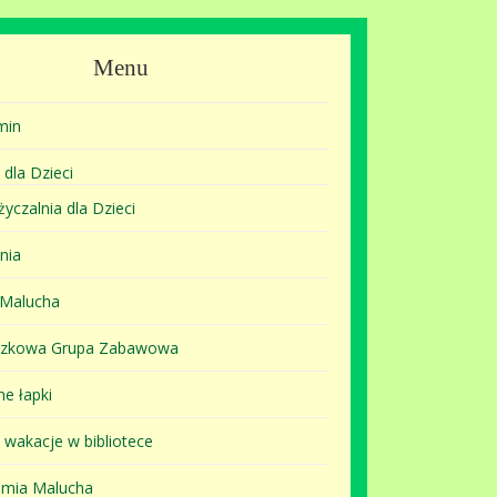
Menu
min
 dla Dzieci
yczalnia dla Dzieci
nia
 Malucha
szkowa Grupa Zabawowa
ne łapki
i wakacje w bibliotece
mia Malucha