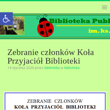
Tog
Open toolbar
nav
Zebranie członków Koła
Przyjaciół Biblioteki
14 stycznia 2020 przez
biblioteka
w
biblioteka