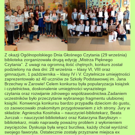
Z okazji Ogólnopolskiego Dnia Głośnego Czytania (29 września)
biblioteka zorganizowała drugą edycję „Mistrza Pięknego
Czytania”. Z uwagi na ogromną ilość chętnych, konkurs został
podzielony na dwa dni: 28 września – klasy VI, VIII oraz
gimnazjum, 1 października – klasy IV i V.
Czytelnicze umiejętności
zaprezentowało aż 40 uczniów ze Szkoły Podstawowej im. Jana
Brzechwy w Żarowie! Celem konkursu była popularyzacja książek
i czytelnictwa, doskonalenie umiejętności wyrazistego
czytania
oraz rozwijanie zdrowego współzawodnictwa.
Zadaniem
uczestników było przeczytanie wybranego fragmentu ulubionej
książki. Konwencja konkursu bardzo przypadła dzieciom do gustu,
co zaowocowało znakomitym przygotowaniem z ich strony. Jury w
składzie: Agnieszka Kosińska – nauczyciel-bibliotekarz, Beata
Jurczak – nauczyciel-bibliotekarz oraz Katarzyna Baryliszyn –
bibliotekarz, miało naprawdę poważny problem z wyłonieniem
zwycięzców. Dyskusja była wręcz burzliwa, każdy chciał wyróżnić
swojego faworyta. Ostatecznie zostały przyznane miejsca ex