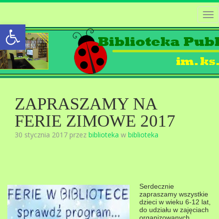
Tog
Open toolbar
nav
ZAPRASZAMY NA
FERIE ZIMOWE 2017
30 stycznia 2017 przez
biblioteka
w
biblioteka
Serdecznie
zapraszamy wszystkie
dzieci w wieku 6-12 lat,
do udziału w zajęciach
organizowanych