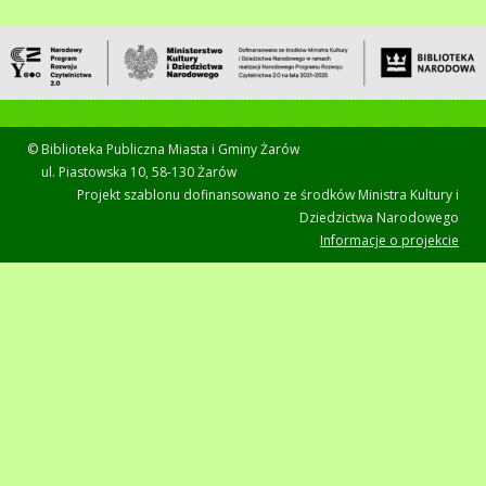
© Biblioteka Publiczna Miasta i Gminy Żarów
ul. Piastowska 10, 58-130 Żarów
Projekt szablonu dofinansowano ze środków Ministra Kultury i
Dziedzictwa Narodowego
Informacje o projekcie