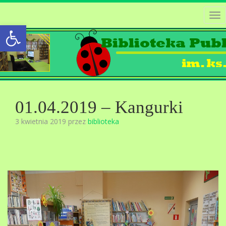
Tog
Open toolbar
nav
01.04.2019 – Kangurki
3 kwietnia 2019 przez
biblioteka