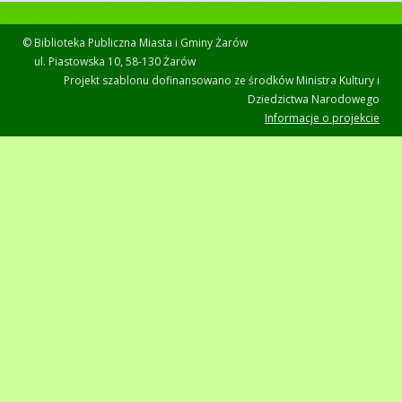
© Biblioteka Publiczna Miasta i Gminy Żarów
ul. Piastowska 10, 58-130 Żarów
Projekt szablonu dofinansowano ze środków Ministra Kultury i
Dziedzictwa Narodowego
Informacje o projekcie