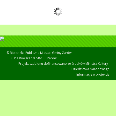
© Biblioteka Publiczna Miasta i Gminy Żarów
ul. Piastowska 10, 58-130 Żarów
Projekt szablonu dofinansowano ze środków Ministra Kultury i
Dziedzictwa Narodowego
Informacje o projekcie