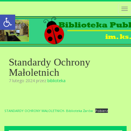
Tog
Open toolbar
nav
Standardy Ochrony
Małoletnich
7 lutego 2024 przez
biblioteka
STANDARDY OCHRONY MAŁOLETNICH- Biblioteka Żarów
Pobierz