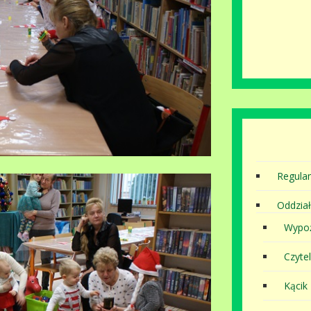
Regula
Oddział
Wypoż
Czytel
Kącik