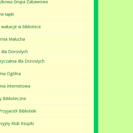
szkowa Grupa Zabawowa
ne łapki
i wakacje w bibliotece
mia Malucha
 dla Dorosłych
yczalnia dla Dorosłych
lnia Ogólna
lnia Internetowa
y Biblioteczne
rzyjaciół Biblioteki
syjny Klub Książki