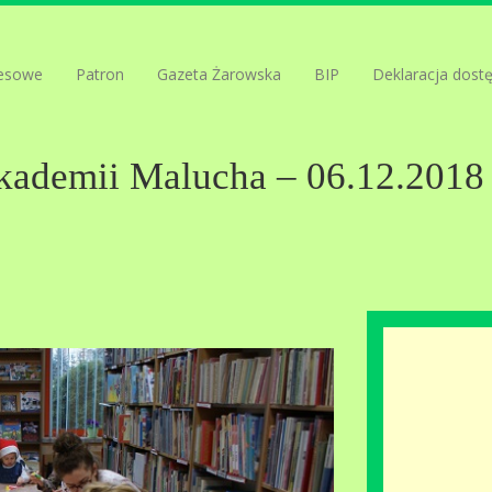
esowe
Patron
Gazeta Żarowska
BIP
Deklaracja dost
kademii Malucha – 06.12.2018