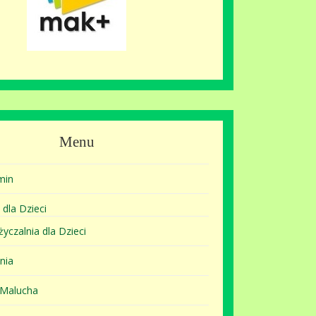
Menu
min
 dla Dzieci
yczalnia dla Dzieci
nia
 Malucha