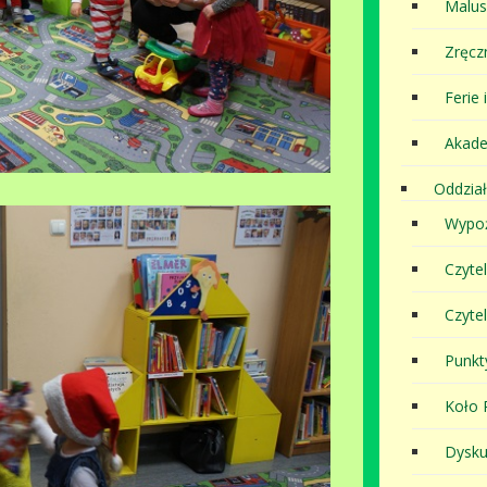
Malu
Zręcz
Ferie 
Akade
Oddział
Wypoż
Czyte
Czyte
Punkt
Koło P
Dysku