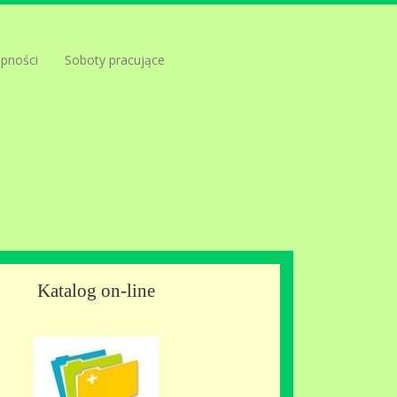
ępności
Soboty pracujące
Katalog on-line