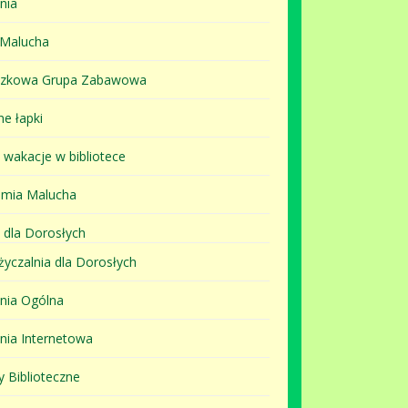
nia
 Malucha
szkowa Grupa Zabawowa
ne łapki
i wakacje w bibliotece
mia Malucha
 dla Dorosłych
yczalnia dla Dorosłych
lnia Ogólna
lnia Internetowa
y Biblioteczne