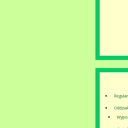
Regula
Oddział
Wypoż