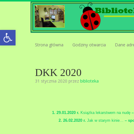
Open toolbar
Strona główna
Godziny otwarcia
Dane adr
DKK 2020
31 stycznia 2020 przez
biblioteka
1. 29.01.2020 r.
Książka lekarstwem na nudę
–
2. 26.02.2020 r.
Jak w starym kinie…
– sp