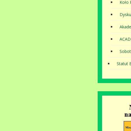
Koło P
Dysku
Akade
ACAD
Sobot
Statut B