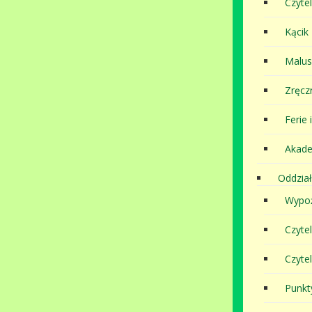
Czytel
Kącik
Malu
Zręcz
Ferie 
Akade
Oddział
Wypoż
Czyte
Czyte
Punkt