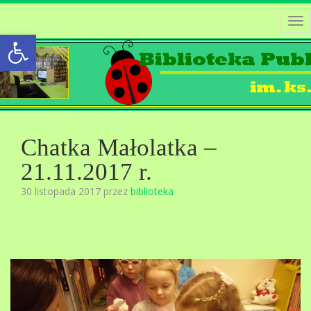
Tog
Open toolbar
nav
Chatka Małolatka –
21.11.2017 r.
30 listopada 2017 przez
biblioteka