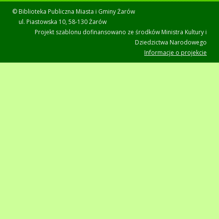
© Biblioteka Publiczna Miasta i Gminy Żarów
ul. Piastowska 10, 58-130 Żarów
Projekt szablonu dofinansowano ze środków Ministra Kultury i
Dziedzictwa Narodowego
Informacje o projekcie