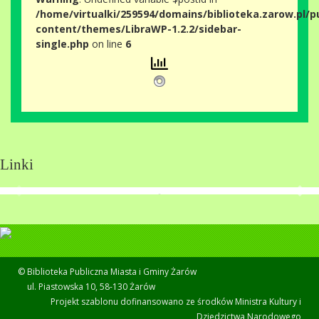
/home/virtualki/259594/domains/biblioteka.zarow.pl/p
content/themes/LibraWP-1.2.2/sidebar-
single.php
on line
6
Linki
© Biblioteka Publiczna Miasta i Gminy Żarów
ul. Piastowska 10, 58-130 Żarów
Projekt szablonu dofinansowano ze środków Ministra Kultury i
Dziedzictwa Narodowego