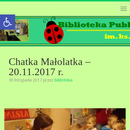
Tog
Open toolbar
nav
Chatka Małolatka –
20.11.2017 r.
30 listopada 2017 przez
biblioteka