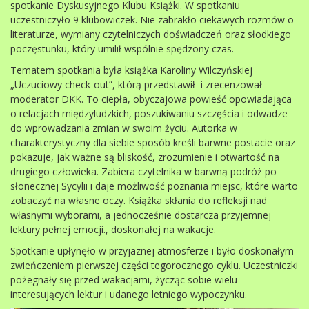
spotkanie Dyskusyjnego Klubu Książki. W spotkaniu
uczestniczyło 9 klubowiczek. Nie zabrakło ciekawych rozmów o
literaturze, wymiany czytelniczych doświadczeń oraz słodkiego
poczęstunku, który umilił wspólnie spędzony czas.
Tematem spotkania była książka Karoliny Wilczyńskiej
„Uczuciowy check-out”, którą przedstawił i zrecenzował
moderator DKK. To ciepła, obyczajowa powieść opowiadająca
o relacjach międzyludzkich, poszukiwaniu szczęścia i odwadze
do wprowadzania zmian w swoim życiu. Autorka w
charakterystyczny dla siebie sposób kreśli barwne postacie oraz
pokazuje, jak ważne są bliskość, zrozumienie i otwartość na
drugiego człowieka. Zabiera czytelnika w barwną podróż po
słonecznej Sycylii i daje możliwość poznania miejsc, które warto
zobaczyć na własne oczy. Książka skłania do refleksji nad
własnymi wyborami, a jednocześnie dostarcza przyjemnej
lektury pełnej emocji., doskonałej na wakacje.
Spotkanie upłynęło w przyjaznej atmosferze i było doskonałym
zwieńczeniem pierwszej części tegorocznego cyklu. Uczestniczki
pożegnały się przed wakacjami, życząc sobie wielu
interesujących lektur i udanego letniego wypoczynku.