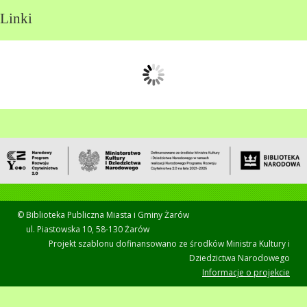
Linki
© Biblioteka Publiczna Miasta i Gminy Żarów
ul. Piastowska 10, 58-130 Żarów
Projekt szablonu dofinansowano ze środków Ministra Kultury i
Dziedzictwa Narodowego
Informacje o projekcie